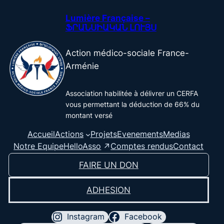
Aller
Lumière Française –
au
ՖՐԱՆՍԻԱԿԱՆ ԼՈՒՅՍ
contenu
Action médico-sociale France-
Arménie
Association habilitée à délivrer un CERFA
vous permettant la déduction de 66% du
montant versé
Accueil
Actions
Projets
Evenements
Medias
HelloAsso
Notre Equipe
Comptes rendus
Contact
FAIRE UN DON
ADHESION
Instagram
Facebook