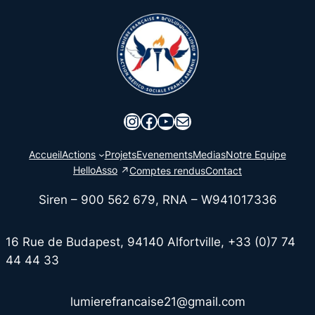
Instagram
Facebook
YouTube
E-mail
Accueil
Actions
Projets
Evenements
Medias
Notre Equipe
HelloAsso
Comptes rendus
Contact
Siren – 900 562 679, RNA – W941017336
16 Rue de Budapest, 94140 Alfortville, +33 (0)7 74
44 44 33
lumierefrancaise21@gmail.com