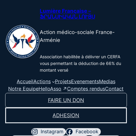
Aller
Lumière Française –
au
ՖՐԱՆՍԻԱԿԱՆ ԼՈՒՅՍ
contenu
Action médico-sociale France-
Arménie
Association habilitée à délivrer un CERFA
vous permettant la déduction de 66% du
montant versé
Accueil
Actions
Projets
Evenements
Medias
HelloAsso
Notre Equipe
Comptes rendus
Contact
FAIRE UN DON
ADHESION
Instagram
Facebook