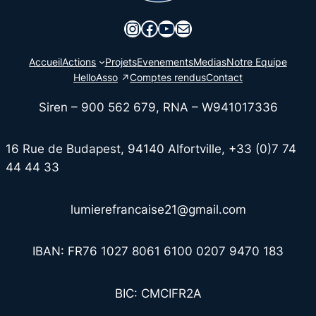
Instagram
Facebook
YouTube
E-mail
Accueil
Actions
Projets
Evenements
Medias
Notre Equipe
HelloAsso
Comptes rendus
Contact
Siren – 900 562 679, RNA – W941017336
16 Rue de Budapest, 94140 Alfortville, +33 (0)7 74
44 44 33
lumierefrancaise21@gmail.com
IBAN: FR76 1027 8061 6100 0207 9470 183
BIC: CMCIFR2A