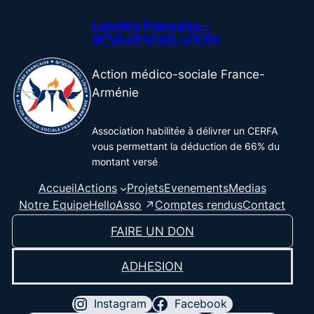
Lumière Française –
ՖՐԱՆՍԻԱԿԱՆ ԼՈՒՅՍ
Action médico-sociale France-
Arménie
Association habilitée à délivrer un CERFA
vous permettant la déduction de 66% du
montant versé
Accueil
Actions
Projets
Evenements
Medias
HelloAsso
Notre Equipe
Comptes rendus
Contact
FAIRE UN DON
ADHESION
Instagram
Facebook