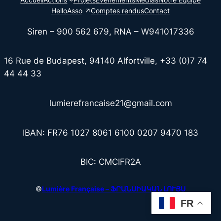
HelloAsso
Comptes rendus
Contact
Siren – 900 562 679, RNA – W941017336
16 Rue de Budapest, 94140 Alfortville, +33 (0)7 74
44 44 33
lumierefrancaise21@gmail.com
IBAN: FR76 1027 8061 6100 0207 9470 183
BIC: CMCIFR2A
©
Lumière Française – ՖՐԱՆՍԻԱԿԱՆ ԼՈՒՅՍ
FR