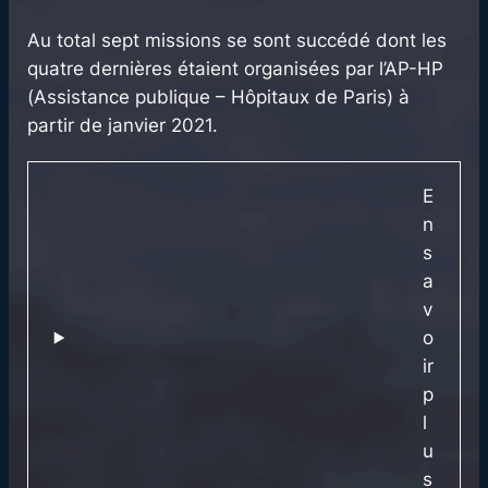
Au total sept missions se sont succédé dont les
quatre dernières étaient organisées par l’AP-HP
(Assistance publique – Hôpitaux de Paris) à
partir de janvier 2021.
E
n
s
a
v
o
ir
p
l
u
s