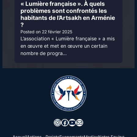
« Lumière française ». À quels
problèmes sont confrontés les
habitants de l’Artsakh en Arménie
?
Posted on
22 février 2025
L’association « Lumière française » a mis
en œuvre et met en œuvre un certain
nombre de progra…
Instagram
Facebook
YouTube
E-mail
Accueil
Actions
Projets
Evenements
Medias
Notre Equipe